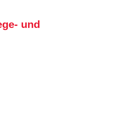
ege- und
n in Nordrhein-Westfalen, Rheinland-Pfalz und
ässlich und passgenau für Ihre Stationen. Als
eten wir Ihnen professionelle Pflegepersonal-
einer Hand.