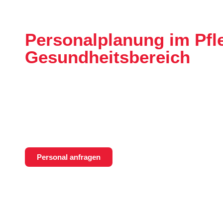
Einrichtung
Personalplanung im Pfl
Gesundheitsbereich
Medicini unterstützt Kliniken und Pflegeeinrichtunge
Hessen mit qualifizierten Fachkräften – flexibel, verl
spezialisierter Personaldienstleister in der Pflege bi
Vermittlung und Personalüberlassung für Pflege aus 
Personal anfragen