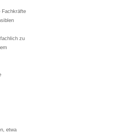
e Fachkräfte
nsiblen
 fachlich zu
rem
e
en, etwa